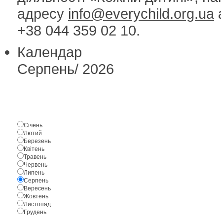
адресу
info@everychild.org.ua
+38 044 359 02 10.
Календар
Серпень
/
2026
Січень
Лютий
Березень
Квітень
Травень
Червень
Липень
Серпень
Вересень
Жовтень
Листопад
Грудень