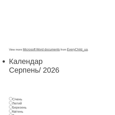
Microsoft Word documents
EveryChild_ua
View more
from
.
Календар
Серпень
/
2026
Січень
Лютий
Березень
Квітень