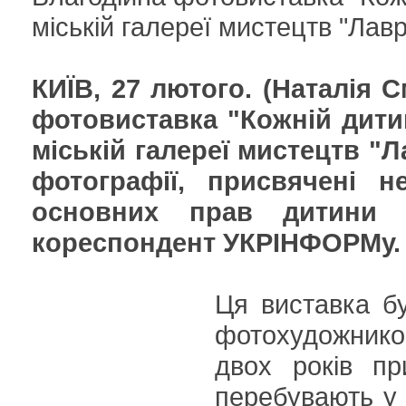
міській галереї мистецтв "Ла
КИЇВ, 27 лютого. (Наталія 
фотовиставка "Кожній дитин
міській галереї мистецтв "
фотографії, присвячені н
основних прав дитини 
кореспондент УКРІНФОРМу.
Ця виставка бу
фотохудожнико
двох років при
перебувають у 