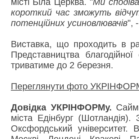
місті Біла Церква. "
Ми сподів
короткий час зможуть відчу
потенційних усиновлювачів
",
Виставка, що проходить в ра
Представництва благодійної о
триватиме до 2 березня.
Переглянути фото УКРІНФОР
Довідка УКРІНФОРМу.
Саймо
міста Едінбург (Шотландія).
Оксфордський університет. 
Москві, Лондоні, Кракові, 